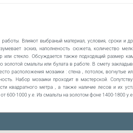
работы. Влияют выбраный материал, условия, сроки и др
зумевает эскиз, наполненость сюжета, количество мел
мор или стекло. Обсуждается также подходящий размер ка
 золотой смальты или булата в работе. В смету закладыв
сто расположения мозаики : стена , потолок, вогнутые и
пность. Набор мозаики проходит в мастерской. Сопутствую
ти квадратного метра , а также наличие лесов и их уста
т 600-1000 у.е. Из смальты на золотом фоне 1400-1800 у.е.