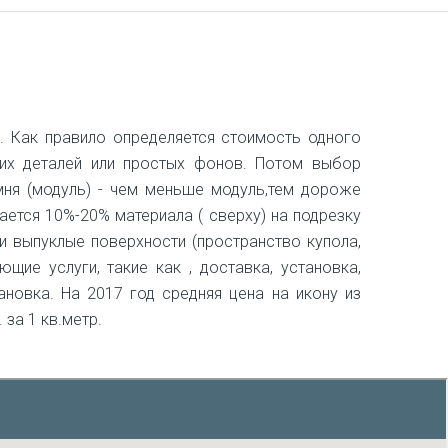
. Как правило определяется стоимость одного
ких деталей или простых фонов. Потом выбор
мня (модуль) - чем меньше модуль,тем дороже
ается 10%-20% материала ( сверху) на подрезку
ли выпуклые поверхности (пространство купола,
щие услуги, такие как , доставка, установка,
новка. На 2017 год средняя цена на икону из
 за 1 кв.метр.