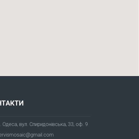
НТАКТИ
. Одеса, вул. Спиридонівська, 33, оф. 9
ervismosaic@gmail.com