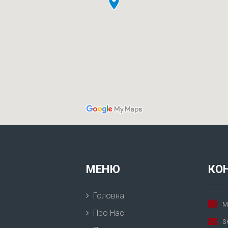
МЕНЮ
КО
Головна
м
Про Нас
s